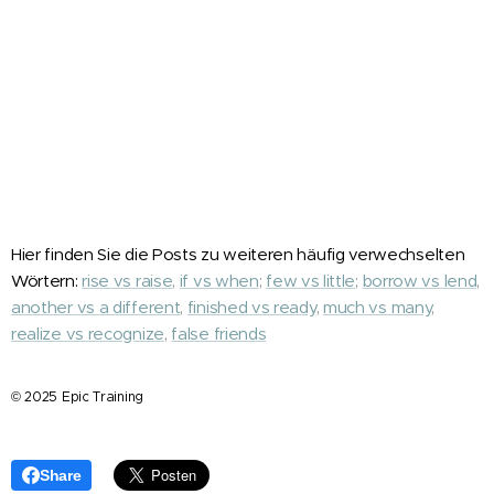
Hier finden Sie die Posts zu weiteren häufig verwechselten
Wörtern:
rise vs raise
,
if vs when
;
few vs little
;
borrow vs lend
,
another vs a different
,
finished vs ready
,
much vs many
,
realize vs recognize
,
false friends
© 2025 Epic Training
Share